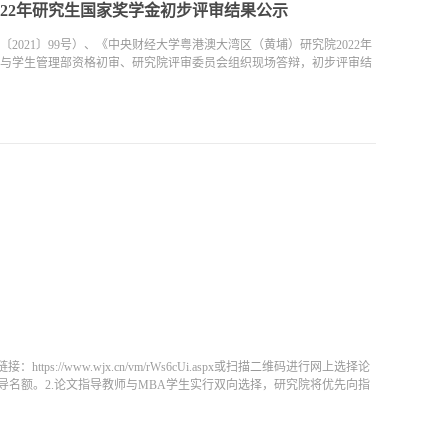
022年研究生国家奖学金初步评审结果公示
021〕99号）、《中央财经大学粤港澳大湾区（黄埔）研究院2022年
与学生管理部资格初审、研究院评审委员会组织现场答辩，初步评审结
tps://www.wjx.cn/vm/rWs6cUi.aspx或扫描二维码进行网上选择论
导名额。2.论文指导教师与MBA学生实行双向选择，研究院将优先向指