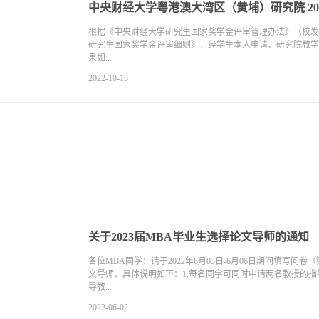
中央财经大学粤港澳大湾区（黄埔）研究院 2
根据《中央财经大学研究生国家奖学金评审管理办法》（校发〔2
研究生国家奖学金评审细则》，经学生本人申请、研究院教学
果如...
2022-10-13
关于2023届MBA毕业生选择论文导师的通知
各位MBA同学：请于2022年6月03日-6月06日期间填写问卷（链接：ht
文导师。具体说明如下：1.每名同学可同时申请两名教授的指
导教...
2022-06-02