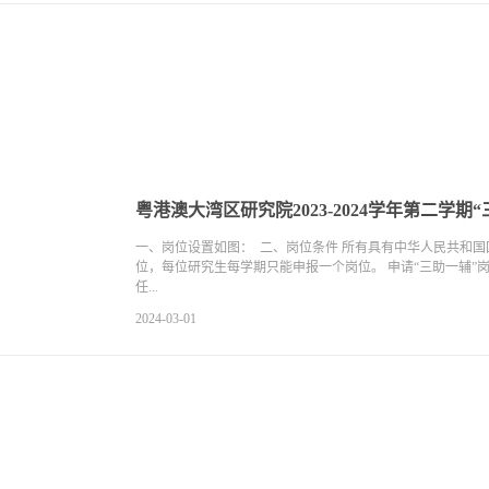
粤港澳大湾区研究院2023-2024学年第二学
一、岗位设置如图： 二、岗位条件 所有具有中华人民共和国
位，每位研究生每学期只能申报一个岗位。 申请“三助一辅
任...
2024-03-01