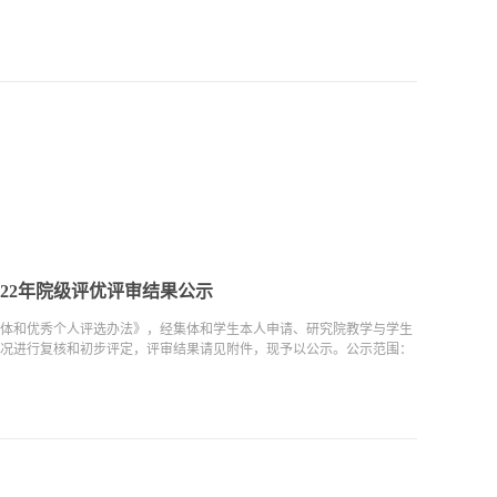
022年院级评优评审结果公示
体和优秀个人评选办法》，经集体和学生本人申请、研究院教学与学生
况进行复核和初步评定，评审结果请见附件，现予以公示。公示范围：