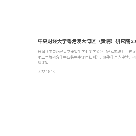
中央财经大学粤港澳大湾区（黄埔）研究院 2
根据《中央财经大学研究生学业奖学金评审管理办法》（校发〔2
年二年级研究生学业奖学金评审细则》，经学生本人申请、研
织评审...
2022-10-13