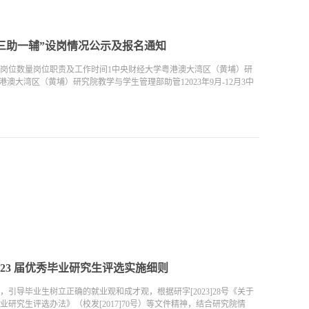
期“三助一辅”设岗情况公示及报名通知
岗位数量岗位职责及工作时间1中央财经大学粤港澳大湾区（黄埔）研
粤港澳大湾区（黄埔）研究院教学与学生管理部助管12023年9月-12月3中
23 届优秀毕业研究生评选实施细则
导毕业生树立正确的就业观和成才观，根据研字[2023]28号《关于
研究生评选办法》（校发[2017]70号）等文件精神，结合研究院情