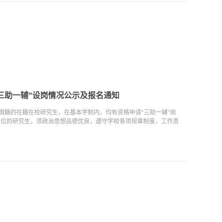
期“三助一辅”设岗情况公示及报名通知
国籍的在籍在校研究生，在基本学制内，均有资格申请“三助一辅”岗
”岗位的研究生，须政治思想品德优良，遵守学校各项规章制度，工作责